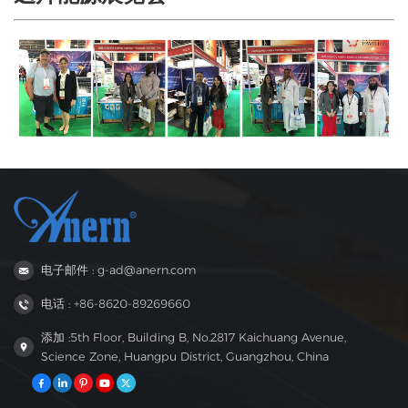
电子邮件 : g-ad@anern.com
电话 : +86-8620-89269660
添加 :5th Floor, Building B, No.2817 Kaichuang Avenue,
Science Zone, Huangpu District, Guangzhou, China