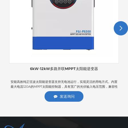
6kW-12kW多路并联MPPT太阳能逆变器
安能高效纯正弦波太阳能逆变器支持无电池运行，实现灵活的用电方式。内置
使
最大电流120A的MPPT太阳能控制器，具有宽广的光伏输入电压范围，兼容性
变
强。它可通过交流和光伏输入实现锂电池自动激活，采用智能充电技术，有效
锂
延长电池使用寿命。内置防尘结构，可适应恶劣的工作环境。支持一键恢复出
宽
发送询问
厂设置，方便维护；可选配WiFi远程监控，方便实时查看状态；并配备时尚的
RGB指示灯，为各种应用场景提供稳定、耐用、智能的太阳能转换解决方案。