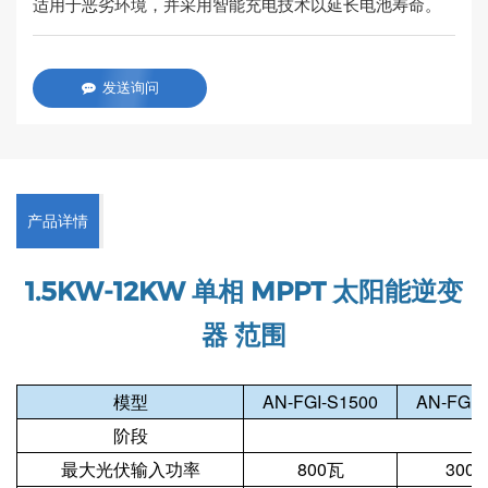
适用于恶劣环境，并采用智能充电技术以延长电池寿命。
发送询问
产品详情
1.5KW-12KW 单相 MPPT 太阳能逆变
器
范围
模型
AN-FGI-S1500
AN-FGI-
阶段
最大光伏输入功率
800瓦
300