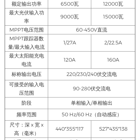
额定输出功率
6500瓦
12000瓦
最大光伏输入功
9000瓦
15000瓦
率
MPPT电压范围
60-450V直流
MPPT跟踪器数
1/27A
2/22.5A
量/最大输入电流
最大太阳能充电
120A
160A
电流
标称输出电压
220/230/240伏交流电
可接受的输入电
90-280伏交流电
压范围
阶段
单相输入/单相输出
频率范围
50 Hz/60 Hz（自动感应）
尺寸：深 x 宽 x
440*355*117
527*435*138
高（毫米）