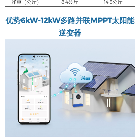
净重（公斤）
8.4公斤
14.5公斤
优势
6kW-12kW多路并联MPPT太阳能
逆变器