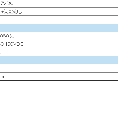
27VDC
33伏直流电
A
1080瓦
30-150VDC
A
3.5