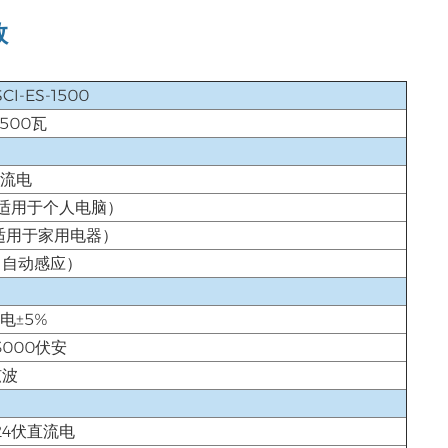
数
SCI-ES-1500
1500瓦
交流电
电（适用于个人电脑）
（适用于家用电器）
Hz（自动感应）
电±5%
3000伏安
弦波
24伏直流电