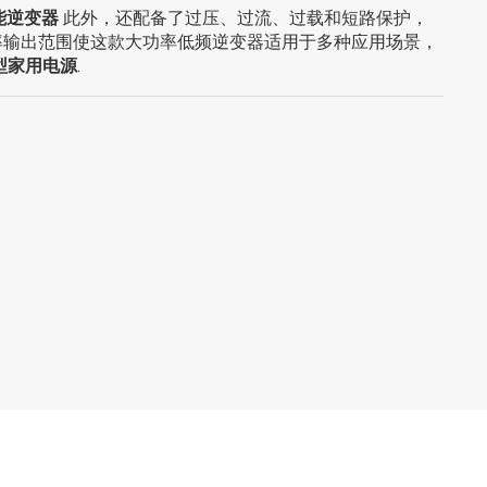
能逆变器
此外，还配备了过压、过流、过载和短路保护，
اللغة العربية
率输出范围使这款大功率低频逆变器适用于多种应用场景，
型家用电源
.
中文
Indonesia
українська