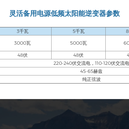
灵活备用电源低频太阳能逆变器参数
3千瓦
5千瓦
3000瓦
5000瓦
6
48伏
48伏
220-240伏交流电，110-120伏交流
45-65赫兹
纯正弦波