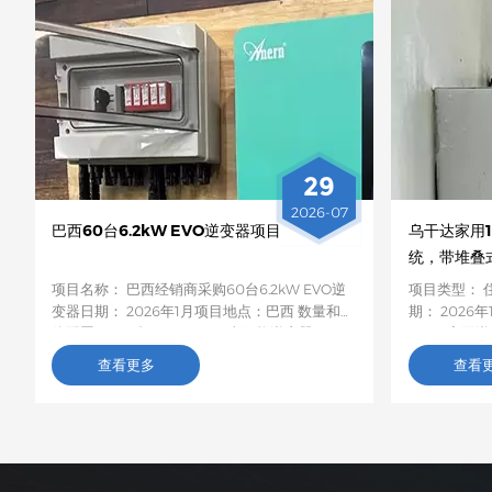
29
2026-07
巴西60台6.2kW EVO逆变器项目
乌干达家用1
统，带堆叠
项目名称： 巴西经销商采购60台6.2kW EVO逆
项目类型： 
变器日期： 2026年1月项目地点：巴西 数量和具
期： 2026年
体配置： 60 台 6.2kW EVO 太阳能逆变器项目
MPPT离网
描述：这批60台6.2kW EVO太阳能逆变器将运
细节：鉴于
查看更多
查看
往巴西，用于农村居民和小型企业的光伏储能项
率低且频繁
目。这款6.2kW混合型逆变器支持双路交流输
套10.2千
出，具备智能低电压负载保护功能，容量适中，
叠式储能装
兼容性强，非常适合巴西电网不稳定地区家庭和
发电和储能
小型企业的自发电需求。
电需求。该系
定。客户对