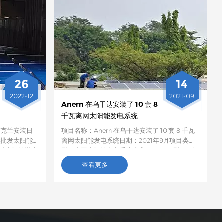
26
14
2022-12
2021-09
Anern 在乌干达安装了 10 套 8
千瓦离网太阳能发电系统
乌克兰安装日
项目名称：Anern 在乌干达安装了 10 套 8 千瓦
兰批发太阳能
离网太阳能发电系统日期：2021年9月项目类
兰对太阳能逆变
型：离网太阳能发电系统商业项目项目现场：乌
了不同品牌的
干达坎帕拉 数量和具体配置：一套完整的离网太
查看更多
X-PRO逆变
阳能发电系统包括：15块多晶硅太阳能电池板、
采购EX-
1台8000W混合逆变器、4块100Ah磷酸铁锂电
获得了客户的
池、1台光伏阵列汇流器、1套太阳能电池板支架
以及30米/60米电缆。描述：一位乌干达客户安
装了一套8千瓦的离网太阳能发电系统后使用，
发现运行正常，没有任何异常。邻居见状，便请