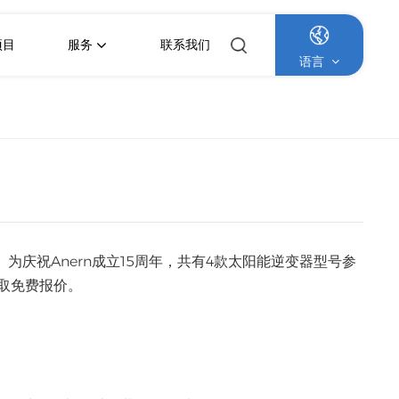
项目
服务
联系我们
语言
！
English
Français
Deutsch
Italiano
。为庆祝Anern成立15周年，共有4款太阳能逆变器型号参
取免费报价。
Русский
：
Español
Português