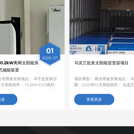
01
2026-07
0.2kW离网太阳能系
乌克兰批发太阳能逆变器项目
式储能装置
住宅用途安装地点： 乌干达安装日
项目类型： 商业用途安装地点： 
1月系统组件： 10.2kW EVO系列
期：2022年12月系统组件： 乌克
逆变器+模块化堆叠式锂电池储能系统
逆变器项目客户反馈： 随着乌克
乌干达电网普遍不稳定、农村电气化
器的需求逐渐增长，在购买并测试
更多
查看更多
停电，我们为当地一户家庭定制了一
逆变器样品后，亚能（Anern）的E
瓦的离网太阳能发电系统，并配备了堆
器性能最佳，因此我决定从亚能批量
置。该系统利用当地丰富的阳光进行
PRO逆变器。投入使用后，该产品
，确保全天候稳定供电，满足日常用
一致好评。
统于2026年1月投入使用，运行稳
安装过程的顺利和性能的可靠性给予