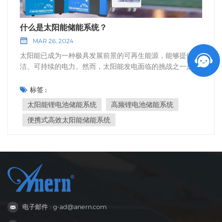
什么是太阳能储能系统？
MAR 26, 2024
太阳能已成为一种极具发展前景的可再生能源，能够提供清
洁、可持续的电力。然而，太阳能发电面临的挑战之一是其
间歇性，因为阳光照射量会随时间变化，并受天气状况的影
响。为了解决这个问题并最大限度地利用太阳能，太阳能储
标签 :
能系统变得越来越受欢迎。但这些系统究竟是什么？它们又
太阳能锂电池储能系统
高频锂电池储能系统
是如何工作的呢？ 太阳能储能系统，也称太阳能电池储能系
便携式高效太阳能储能系统
统，是一种用于储存太阳能电池板产生的多余能量以供后续
使用的装置。这些系统在确保即使在阳光不足的情况下也能
利用太阳能方面发挥着至关重要的作用，从而增强能源独立
性和韧性。 市面上有多种类型的太阳能储能系统，每种系统
都有其独特的功能和应用。其中一种常见的类型是…… 便携
式高效太阳能储能系统这种系统结构紧凑、重量轻，非常适
合离网应用、户外活动和应急备用电源。这些系统通常集成
太阳能电池板和锂电池，使用户能够收集太阳能并将其存储
电子邮件 : g-ad@anern.com
起来以备不时之需。 另一种常见的类型是 太阳能锂电池储
能系统锂电池因其高能量密度、长循环寿命和快速充电能力