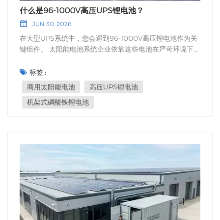
什么是96-1000V高压UPS锂电池？
JUN 30, 2026
在大型UPS系统中，您会遇到96-1000V高压锂电池作为关
键组件。 太阳能电池系统企业依靠这些电池在严苛环境下实
现可靠​​的能源存储和备用电源。到 2032 年，全球此类电池
市场规模预计将达到 99.7 亿美元，年复合增长率达
标签 :
21.5%。要点总结高压 UPS 锂电池的工作电压范围为 96V
商用太阳能电池
高压UPS锂电池
至 1000V，可为大型商业项目提供高效的储能。这些电池
机架式磷酸铁锂电池
具有显著优势，包括更高的能量密度和更长的使用寿命，从
而降低维护成本和停机时间。集成电池管理系统 (BMS) 可
提高安全性和性能，确保在断电期间提供可靠的备用电源。
高压UPS锂电池概述“高压”的含义在涉及商业和工业项目的
高级储能解决方案时，您会遇到“高压”这个术语。高压电池
的工作电压范围为 96 至 1000 伏，能够为大规模运营和关
键基础设施提供支持。该电压范围可实现高效的电力传输，
并最大限度地减少配电过程中的能量损耗。与低压系统相
比，高压系统具有更高的性能和可扩展性。您可以将这些电
池集成到复杂的太阳能电池系统中，确保您的设施获得稳定
可靠的能源供应。高压锂电池采用先进技术，最大限度地提