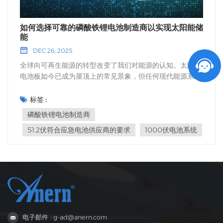
如何选择可靠的磷酸铁锂电池制造商以实现太阳能储
能
DEC 26, 2025
全球向可再生能源的转型改变了我们对能源的认知。太阳能
电池板如今已成为屋顶上的常见景象，但任何现代能源系统
的核心都在于其储能能力。磷酸铁锂（LiFePO4）技术因其
卓越的安全性、长循环寿命和环境友好性，迅速成为太阳能
标签 :
储能的首选材料。然而，随着需求的激增，市场上涌现出无
磷酸铁锂电池制造商
数供应商。选择高质量的储能设备至关重要。 磷酸铁锂电池
51.2伏符合应急电池供应商的要求
1000伏电池系统
制造商 现在不仅仅是寻找最低价格的问题了——而是要确保
您的能源独立性的安全性、效率和持久性。无论您是寻求备
用电源的房主，还是正在设计公用事业规模微电网的企业，
您选择的制造商都将决定您系统未来十年的性能。本指南将
探讨您在甄选制造商时必须考虑的关键因素，以确保您的太
阳能储能系统真正可靠。 1. 了解技术多功能性和应用范围一
流的制造商应该展现出广泛的技术专长。太阳能储能并非“一
刀切”的行业。不同的应用需要截然不同的电压架构和放电速
电子邮件 : g-ad@anern.com
率。对于住宅用户而言，关注点通常在于与混合逆变器的无