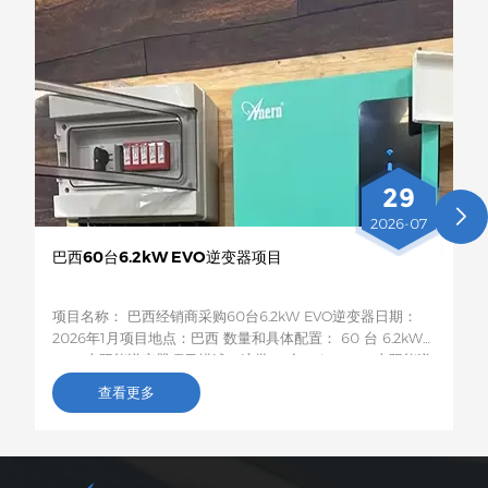
29
2026-07
巴西60台6.2kW EVO逆变器项目
项目名称： 巴西经销商采购60台6.2kW EVO逆变器日期：
2026年1月项目地点：巴西 数量和具体配置： 60 台 6.2kW
EVO 太阳能逆变器项目描述：这批60台6.2kW EVO太阳能逆
变器将运往巴西，用于农村居民和小型企业的光伏储能项目。
查看更多
这款6.2kW混合型逆变器支持双路交流输出，具备智能低电压
负载保护功能，容量适中，兼容性强，非常适合巴西电网不稳
定地区家庭和小型企业的自发电需求。