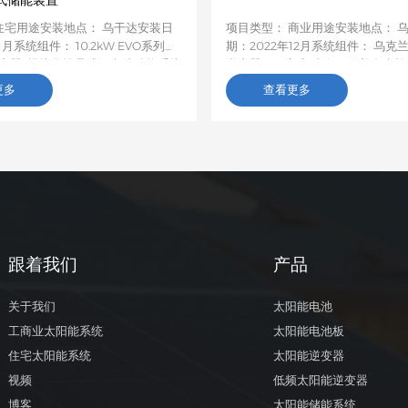
式储能装置
住宅用途安装地点： 乌干达安装日
项目类型： 商业用途安装地点： 
1月系统组件： 10.2kW EVO系列
期：2022年12月系统组件： 乌克
逆变器+模块化堆叠式锂电池储能系统
逆变器项目客户反馈： 随着乌克
乌干达电网普遍不稳定、农村电气化
器的需求逐渐增长，在购买并测试
更多
查看更多
停电，我们为当地一户家庭定制了一
逆变器样品后，亚能（Anern）的E
瓦的离网太阳能发电系统，并配备了堆
器性能最佳，因此我决定从亚能批量
置。该系统利用当地丰富的阳光进行
PRO逆变器。投入使用后，该产品
，确保全天候稳定供电，满足日常用
一致好评。
统于2026年1月投入使用，运行稳
安装过程的顺利和性能的可靠性给予
，并确认此前对电力不稳定的担忧已
决。此案例进一步验证了我们在乌干
网解决方案的可靠性。我们将继续为
跟着我们
产品
户提供清洁、稳定的太阳能，并建立
本地合作伙伴关系。
关于我们
太阳能电池
工商业太阳能系统
太阳能电池板
住宅太阳能系统
太阳能逆变器
视频
低频太阳能逆变器
博客
太阳能储能系统