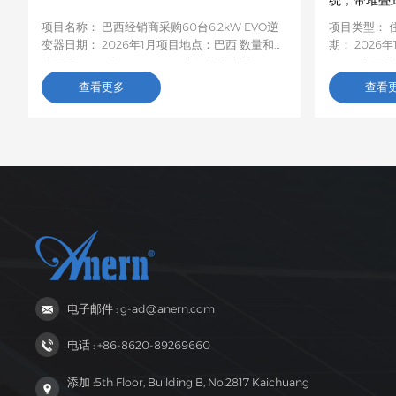
统，带堆叠
项目名称： 巴西经销商采购60台6.2kW EVO逆
项目类型： 
变器日期： 2026年1月项目地点：巴西 数量和具
期： 2026年
体配置： 60 台 6.2kW EVO 太阳能逆变器项目
MPPT离网
描述：这批60台6.2kW EVO太阳能逆变器将运
细节：鉴于
查看更多
查看
往巴西，用于农村居民和小型企业的光伏储能项
率低且频繁
目。这款6.2kW混合型逆变器支持双路交流输
套10.2千
出，具备智能低电压负载保护功能，容量适中，
叠式储能装
兼容性强，非常适合巴西电网不稳定地区家庭和
发电和储能
小型企业的自发电需求。
电需求。该系
定。客户对
了高度评价
得到彻底解
达提供的离
更多当地用
互惠互利的
电子邮件 : g-ad@anern.com
电话 : +86-8620-89269660
添加 :5th Floor, Building B, No.2817 Kaichuang