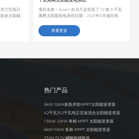
千瓦离网太阳能发电系统
乌克兰安装日
项目名称：Anern 在乌干达安装了 10 套 8 千瓦
兰批发太阳能
离网太阳能发电系统日期：2021年9月项目类
兰对太阳能逆变
型：离网太阳能发电系统商业项目项目现场：乌
了不同品牌的
干达坎帕拉 数量和具体配置：一套完整的离网太
查看更多
X-PRO逆变
阳能发电系统包括：15块多晶硅太阳能电池板、
采购EX-
1台8000W混合逆变器、4块100Ah磷酸铁锂电
获得了客户的
池、1台光伏阵列汇流器、1套太阳能电池板支架
以及30米/60米电缆。描述：一位乌干达客户安
装了一套8千瓦的离网太阳能发电系统后使用，
发现运行正常，没有任何异常。邻居见状，便请
他帮忙购买。这位乌干达客户随后又从亚能公司
购买了9套发电系统，所有用户都对亚能离网太
阳能发电系统的性能和满足日常生活用电需求的
热门产品
能力赞不绝口。
6kW-12kW多路并联MPPT太阳能逆变器
4.2千瓦/6.2千瓦纯正弦波混合太阳能逆变器
1.5KW-12KW 单相 MPPT 太阳能逆变器
6kW 10kW 多路 MPPT 太阳能逆变器
25.6V 51.2V 磷酸铁锂电池