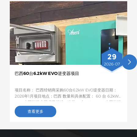
29
2026-07
巴西60台6.2kW EVO逆变器项目
项目名称： 巴西经销商采购60台6.2kW EVO逆变器日期：
2026年1月项目地点：巴西 数量和具体配置： 60 台 6.2kW
EVO 太阳能逆变器项目描述：这批60台6.2kW EVO太阳能逆
变器将运往巴西，用于农村居民和小型企业的光伏储能项目。
查看更多
这款6.2kW混合型逆变器支持双路交流输出，具备智能低电压
负载保护功能，容量适中，兼容性强，非常适合巴西电网不稳
定地区家庭和小型企业的自发电需求。