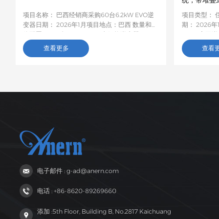
统，带堆叠
项目名称： 巴西经销商采购60台6.2kW EVO逆
项目类型： 
变器日期： 2026年1月项目地点：巴西 数量和具
期： 2026年
体配置： 60 台 6.2kW EVO 太阳能逆变器项目
MPPT离网
描述：这批60台6.2kW EVO太阳能逆变器将运
细节：鉴于
查看更多
查看
往巴西，用于农村居民和小型企业的光伏储能项
率低且频繁
目。这款6.2kW混合型逆变器支持双路交流输
套10.2千
出，具备智能低电压负载保护功能，容量适中，
叠式储能装
兼容性强，非常适合巴西电网不稳定地区家庭和
发电和储能
小型企业的自发电需求。
电需求。该系
定。客户对
了高度评价
得到彻底解
达提供的离
更多当地用
互惠互利的
电子邮件 : g-ad@anern.com
电话 : +86-8620-89269660
添加 :5th Floor, Building B, No.2817 Kaichuang