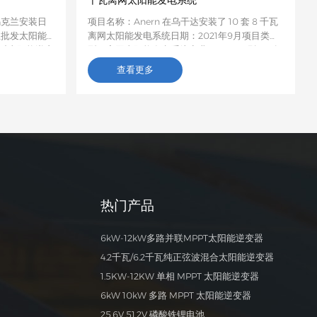
千瓦离网太阳能发电系统
乌克兰安装日
项目名称：Anern 在乌干达安装了 10 套 8 千瓦
兰批发太阳能
离网太阳能发电系统日期：2021年9月项目类
兰对太阳能逆变
型：离网太阳能发电系统商业项目项目现场：乌
了不同品牌的
干达坎帕拉 数量和具体配置：一套完整的离网太
查看更多
X-PRO逆变
阳能发电系统包括：15块多晶硅太阳能电池板、
采购EX-
1台8000W混合逆变器、4块100Ah磷酸铁锂电
获得了客户的
池、1台光伏阵列汇流器、1套太阳能电池板支架
以及30米/60米电缆。描述：一位乌干达客户安
装了一套8千瓦的离网太阳能发电系统后使用，
发现运行正常，没有任何异常。邻居见状，便请
他帮忙购买。这位乌干达客户随后又从亚能公司
购买了9套发电系统，所有用户都对亚能离网太
阳能发电系统的性能和满足日常生活用电需求的
热门产品
能力赞不绝口。
6kW-12kW多路并联MPPT太阳能逆变器
4.2千瓦/6.2千瓦纯正弦波混合太阳能逆变器
1.5KW-12KW 单相 MPPT 太阳能逆变器
6kW 10kW 多路 MPPT 太阳能逆变器
25.6V 51.2V 磷酸铁锂电池