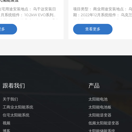
式储能装置
住宅用途安装地点： 乌干达安装日
项目类型： 商业用途安装地点： 
1月系统组件： 10.2kW EVO系列
期：2022年12月系统组件： 乌克
逆变器+模块化堆叠式锂电池储能系统
逆变器项目客户反馈： 随着乌克
乌干达电网普遍不稳定、农村电气化
器的需求逐渐增长，在购买并测试
更多
查看更多
停电，我们为当地一户家庭定制了一
逆变器样品后，亚能（Anern）的E
瓦的离网太阳能发电系统，并配备了堆
器性能最佳，因此我决定从亚能批量
置。该系统利用当地丰富的阳光进行
PRO逆变器。投入使用后，该产品
，确保全天候稳定供电，满足日常用
一致好评。
统于2026年1月投入使用，运行稳
安装过程的顺利和性能的可靠性给予
，并确认此前对电力不稳定的担忧已
决。此案例进一步验证了我们在乌干
网解决方案的可靠性。我们将继续为
跟着我们
产品
户提供清洁、稳定的太阳能，并建立
本地合作伙伴关系。
关于我们
太阳能电池
工商业太阳能系统
太阳能电池板
住宅太阳能系统
太阳能逆变器
视频
低频太阳能逆变器
博客
太阳能储能系统