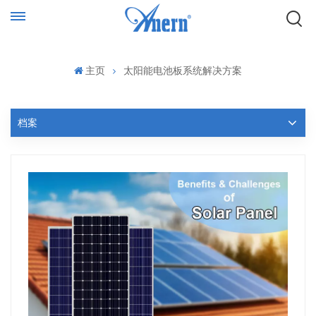
主页
太阳能电池板系统解决方案
档案