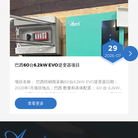
29
2026-07
巴西60台6.2kW EVO逆变器项目
项目名称： 巴西经销商采购60台6.2kW EVO逆变器日期：
2026年1月项目地点：巴西 数量和具体配置： 60 台 6.2kW
EVO 太阳能逆变器项目描述：这批60台6.2kW EVO太阳能逆
变器将运往巴西，用于农村居民和小型企业的光伏储能项目。
查看更多
这款6.2kW混合型逆变器支持双路交流输出，具备智能低电压
负载保护功能，容量适中，兼容性强，非常适合巴西电网不稳
定地区家庭和小型企业的自发电需求。