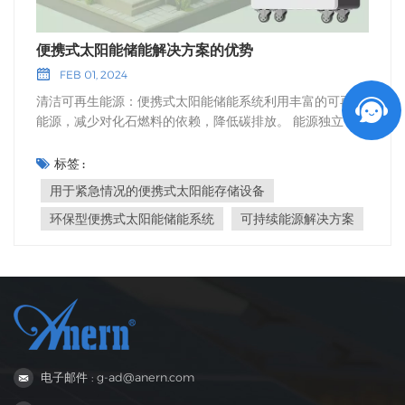
便携式太阳能储能解决方案的优势
FEB 01, 2024
清洁可再生能源：便携式太阳能储能系统利用丰富的可再生
能源，减少对化石燃料的依赖，降低碳排放。 能源独立：通
过自行发电和储电，个人和社区可以减少对传统能源网络的
依赖，从而提高能源独立性。 多功能性和便携性：这些系统
标签 :
设计紧凑、轻便，易于运输。它们可用于各种环境，包括户
用于紧急情况的便携式太阳能存储设备
外活动、偏远无电网地区、紧急情况以及电力供应有限的发
环保型便携式太阳能储能系统
可持续能源解决方案
展中地区。 节省成本：随着时间的推移，便携式太阳能储能
系统可以帮助用户节省资金，减少或消除电费，并减少对昂
贵的燃油发电机的需求。 便携式太阳能储能系统的应用:露
营和探险：便携式太阳能储能系统为露营爱好者提供了一种
方便环保的能源，可以为露营灯供电、为设备充电或运行小
型电器。 应急准备：在自然灾害或停电期间，便携式太阳能
储能系统可以确保可靠的电力来源，用于给手机充电、运行
医疗设备和为重要电器供电。 人道主义援助：在电力供应有
电子邮件 : g-ad@anern.com
限的偏远发展中地区，便携式太阳能储能系统可以提供……
可持续能源解决方案 为照明、水泵和其他关键基础设施供