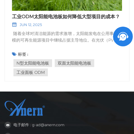
工业ODM太阳能电池板如何降低大型项目的成本？
JUN 12, 2025
随着全球对清洁能源的需求激增，太阳能发电在公用事业规
模的可再生能源项目中继续占据主导地位。在光伏（PV）技
术的众多发展中，工业级面板ODM（原始设计制造商）解
决方案因其在优化成本和提升大型太阳能装置性能方面的作
标签 :
用而备受关注。这些定制面板通常采用N型太阳能电池和双
N型太阳能电池板
双面太阳能电池板
面结构等先进组件，不仅提高了效率，还为太阳能开发商和
工业面板 ODM
EPC承包商带来了可观的成本优势。 规模化定制：工业
ODM面板的核心太阳能行业的ODM（原始设计制造）理念
使制造商能够生产满足公用事业项目特定需求的定制组件。
与传统的现成组件不同，工业级组件ODM解决方案是基于
项目特定参数设计的，例如气候条件、安装角度、跟踪器兼
容​​性、电压要求和土地利用策略。这种定制化方法最大限度
地减少了不必要的材料使用，并最大限度地提高了能源产
量。Solar Media 2023 年的一项研究表明，采用 ODM 太
电子邮件 : g-ad@anern.com
阳能电池板的项目可减少约 7% 的材料浪费，并且与采用标
准组件的项目相比，系统平衡 (BOS) 集成速度更快。对于通