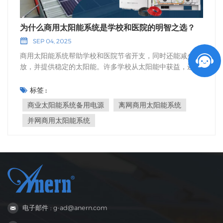
为什么商用太阳能系统是学校和医院的明智之选？
SEP 04, 2025
商用太阳能系统帮助学校和医院节省开支，同时还能减少排
放，并提供稳定的太阳能。许多学校从太阳能中获益，还能
获得政府的长期激励措施。学校安装太阳能电池板有助于生
产清洁能源，也有助于中小学生利用太阳能发电。 要点总
标签 :
结商用太阳能系统可以帮助学校和医院降低能源支出，从而
商业太阳能系统备用电源
离网商用太阳能系统
将资金用于其他重要事项。使用太阳能还能减少碳排放，净
并网商用太阳能系统
化空气，帮助学生和患者保持健康。太阳能系统还能带来能
源独立性，即使在停电或紧急情况下，学校和医院也能获得
电力供应。商业太阳能系统优势学校使用太阳能的经济效益
学校和医院每年都要支付大量的能源费用。实施一项 离网商
用太阳能系统 太阳能可以帮助学校减少能源支出，从而节省
更多资金用于其他方面。太阳能不仅能帮助学校节省眼前的
开支，还能带来长远的收益。许多学校利用税收减免和补贴
来降低太阳能电池板的成本。这些优惠政策降低了太阳能的
电子邮件 : g-ad@anern.com
成本，帮助学校快速节省开支。 太阳能电池板、逆变器和人
工费用均包含在内。学校和医院可以使用五年折旧或额外折