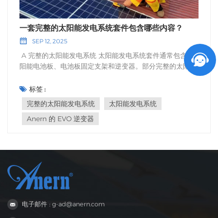
一套完整的太阳能发电系统套件包含哪些内容？
SEP 12, 2025
A 完整的太阳能发电系统 太阳能发电系统套件通常包含太
阳能电池板、电池板固定支架和逆变器。部分完整的太阳能
发电系统套件还配备蓄电池。了解完整太阳能发电系统中每
个组件的功能有助于您选择合适的套件，简化安装，并降低
标签 :
维护成本。完整太阳能发电系统套件的内容可能因您选择的
完整的太阳能发电系统
太阳能发电系统
系统类型而异。 完整的太阳能发电系统：关键部件 完全的
Anern 的 EVO 逆变器
太阳能发电系统 它由许多重要部件组成。这些部件协同工
作，利用太阳能发电。每个部件都各司其职。了解每个部件
的功能有助于您选择合适的套件，也有助于您安全、正确地
使用系统。 太阳能电池板 太阳能电池板捕捉阳光并产生电
力。大多数家用太阳能电池板的功率约为400瓦。太阳能电
池板种类繁多，包括单晶硅、多晶硅和薄膜电池板。单晶硅
电池板寿命最长，每年功率损耗仅为0.3%至0.5%。使用25
年后，其功率仍能保持在初始值的80%至92%。新型涂层和
电子邮件 : g-ad@anern.com
更优质的材料有助于延长电池板的使用寿命，并提高其在恶
劣天气下的工作性能。 逆变器 逆变器是完整太阳能发电系