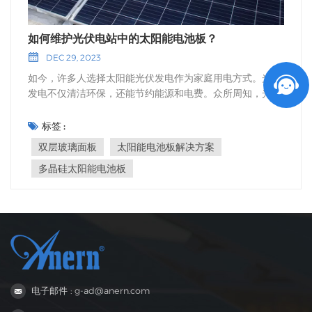
如何维护光伏电站中的太阳能电池板？
DEC 29, 2023
如今，许多人选择太阳能光伏发电作为家庭用电方式。光伏
发电不仅清洁环保，还能节约能源和电费。众所周知，光伏
电站是高质量、高价值、高需求的产品。正确使用太阳能电
池板，不仅能保证电站的发电量，还能延长其使用寿命。因
标签 :
此，电站安装后的维护保养尤为重要。今天，本文也将重点
双层玻璃面板
太阳能电池板解决方案
探讨光伏电站中太阳能电池板的维护保养问题。 1. 定期清洁
多晶硅太阳能电池板
太阳能电池板是至关重要的一步自从 太阳能电池板 太阳能
电池板通常安装在室外，会受到各种自然环境的影响，例如
灰尘、落叶、鸟粪等。这些杂质会影响太阳能电池板的光吸
收效率，因此需要定期清洁。您可以使用软毛刷、清洁剂和
水进行清洁，清洁后务必彻底晾干，以防止水渍残留。切勿
使用腐蚀性溶剂清洁或用硬物擦拭。冬季下雪时，应及时清
理积雪。 2. 检查太阳能电池板支架和连接部件是否牢固，
定期检查太阳能电池板的金属支架是否腐蚀，并定期对支架
电子邮件 : g-ad@anern.com
进行防腐处理。太阳能电池板通常通过支架安装在地面或屋
顶上。应定期检查支架连接部件是否松动或腐蚀，以确保太