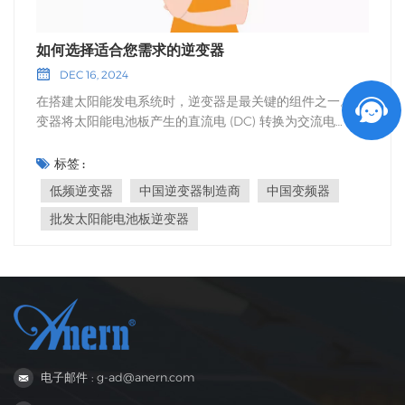
如何选择适合您需求的逆变器
DEC 16, 2024
在搭建太阳能发电系统时，逆变器是最关键的组件之一。逆
变器将太阳能电池板产生的直流电 (DC) 转换为交流电
(AC)，交流电可供大多数电器使用，并输送到电网。选择合
适的逆变器对于确保系统效率、可靠性和长期成本节约至关
标签 :
重要。接下来，我们将探讨不同类型的逆变器，并结合各种
低频逆变器
中国逆变器制造商
中国变频器
因素和应用场景，确定哪种逆变器最适合您的需求。 太阳能
批发太阳能电池板逆变器
逆变器的类型1. 混合逆变器混合逆变器可以同时与太阳能电
池板和电池储能系统配合使用。随着太阳能+储能解决方案
的普及，它们也越来越受欢迎。优势它们简化了系统设计，
并允许储存能量以供夜间使用或电网故障时使用。缺点通常
比传统逆变器更贵。对于计划在太阳能系统中增加电池储能
的用户来说，混合逆变器是一项面向未来的投资。2. 低频逆
变器低频逆变器坚固耐用，设计用于处理更高的浪涌容量，
因此非常适合离网或工业应用。优势：具有高耐用性和为重
电子邮件 : g-ad@anern.com
型设备提供动力的能力。缺点比高频逆变器体积更大、价格
更贵。对于工业和农村地区而言，低频逆变器可提供可靠的