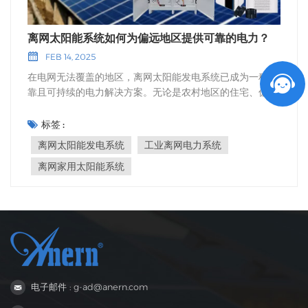
离网太阳能系统如何为偏远地区提供可靠的电力？
FEB 14, 2025
在电网无法覆盖的地区，离网太阳能发电系统已成为一种可
靠且可持续的电力解决方案。无论是农村地区的住宅、偏远
的工业区，还是发展中国家的社区，离网太阳能发电系统都
能提供能源独立性，使人们无需依赖传统电网基础设施即可
标签 :
蓬勃发展。但是，这些系统究竟是如何确保在远离最近电线
离网太阳能发电系统
工业离网电力系统
杆的地区也能稳定供电的呢？ 离网太阳能系统在偏远地区的
离网家用太阳能系统
作用离网太阳能发电系统的核心在于独立地发电、储能和配
电。这些系统在偏远地区尤为重要，因为在这些地区，扩展
电网既不切实际，成本又过高。离网太阳能发电系统不依赖
集中式电网，而是利用太阳能电池板将阳光转化为电能，然
后存储在电池中以备后用。即使在阴天或夜晚等阳光不足的
情况下，这一过程也能确保可靠的电力供应。在这些偏远地
区， 离网家用太阳能系统 提供一种既可持续又经济实惠的
能源解决方案。这些系统利用太阳能等可再生能源，非常适
电子邮件 : g-ad@anern.com
合那些电力供应不稳定或成本高昂的地区。随着时间的推
移，它们将成为一项极佳的投资，降低能源费用并减少对化