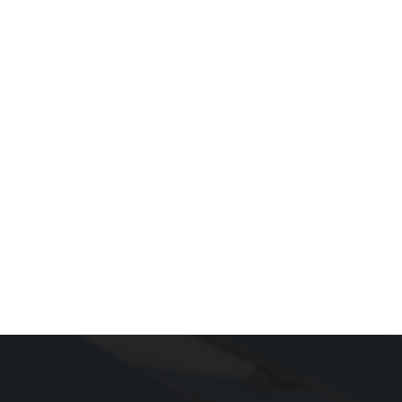
Anern 的太阳能发电系统？工业和商业项目咨询为工业/公用
项目提供在线咨询服务，设计大型光伏电站。您将清晰了解光
件类型、安装方式、安装面积等信息。Anern 保证以最快的速
应，提供从设计到安装调试的一体化解决方案。太阳能发电系
计Anern 在光伏领域拥有 16 年的经验，我们的团队由专业的
师和技术人员组成，他们将根据不同的项目条件确认太阳能发
统的类型，以确保光伏系统的效益最大化，并保证设计项目的
施。施工和调试Anern始终致力于在光伏领域引进先进技术。
项目均由拥有16年研发经验的工程师团队全程跟进，直至光伏
稳定运行。无忧售后服务后续系统所有者可以通过云端监控数
并使用与逆变器关联的无线实时控制软件进行监控和维护。该
具备监控和维护功能，使系统所有者能够密切关注光伏系统的
情况，从而有助于发现问题或效率低下之处，并为日常维护提
大的帮助。 我们公司专门提供 定制设计的太阳能发电系统解决
案 我们的产品兼具耐用性、高效性和经济性。无论您需要的是
家用太阳能系统、离网锂电池家用太阳能系统，还是完整的全
一体化太阳能系统，我们都能提供灵活的配置方案、全球配送
家支持。我们所有的系统都经过高性能测试，并根据每位客户