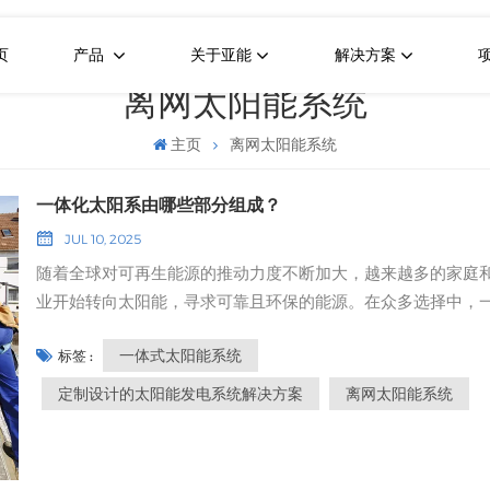
页
产品
关于亚能
解决方案
离网太阳能系统
主页
离网太阳能系统
一体化太阳系由哪些部分组成？
JUL 10, 2025
随着全球对可再生能源的推动力度不断加大，越来越多的家庭
业开始转向太阳能，寻求可靠且环保的能源。在众多选择中，
化太阳能系统已成为越来越受欢迎的选择，尤其适用于离网生
一体式太阳能系统
标签 :
但一体化太阳能系统究竟包含哪些组件？它为何如此智能？ 一
太阳系的核心组成部分 一个 一体式太阳能系统 它将多个关键
定制设计的太阳能发电系统解决方案
离网太阳能系统
集成到一个精简的单元中。这些组件通常包括太阳能电池板、
控制器、逆变器和锂电池储能系统——通常预装在防风雨机柜中
种紧凑的设计降低了安装的复杂性，减少了接线问题和兼容性