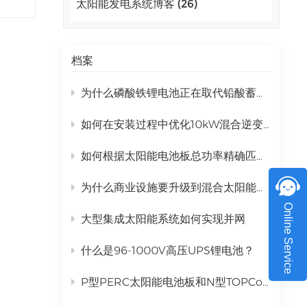
太阳能发电系统博客 (26)
是理
اللغة العربية
旨在
常适
中文
成了
档案
Indonesia
知识
为什么磷酸铁锂电池正在取代铅酸蓄电池成为商业太阳能储能电池？
性
українська
铅酸
如何在安装过程中优化10kW混合逆变器的性能？
快的
在温
如何根据太阳能电池板总功率精确匹配混合逆变器
常
计紧
为什么商业设施要升级到混合太阳能发电系统？
庭或
Online Service
大型集成太阳能系统如何实现并网
可扩
户可
什么是96-1000V高压UPS锂电池？
采用
不断
P型PERC太阳能电池板和N型TOPCon太阳能电池板有什么区别？