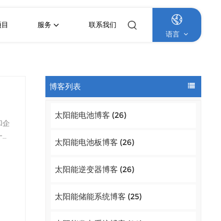
项目
服务
联系我们
语言
English
博客列表
Français
太阳能电池博客 (26)
Deutsch
和企
一体
Italiano
太阳能电池板博客 (26)
活。
体化
Русский
太阳能逆变器博客 (26)
组件
Español
充电
太阳能储能系统博客 (25)
。这
Português
挑