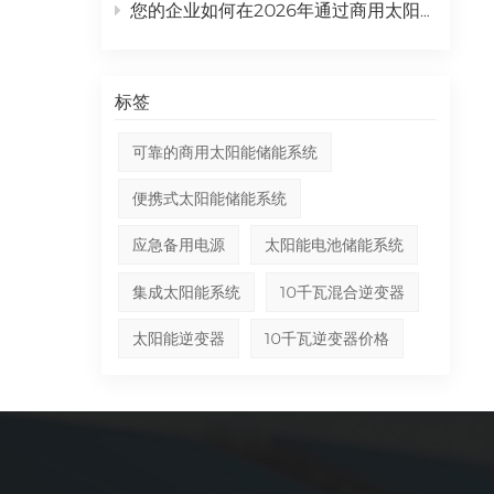
事业
您的企业如何在2026年通过商用太阳能发电系统实现投资回报率最大化？
伏组
度响
统设
标签
工程
电系
可靠的商用太阳能储能系统
实
便携式太阳能储能系统
所有
系统
应急备用电源
太阳能电池储能系统
据，
软件
集成太阳能系统
10千瓦混合逆变器
运行
太阳能逆变器
10千瓦逆变器价格
供极
方
离网
功能
和专
的独