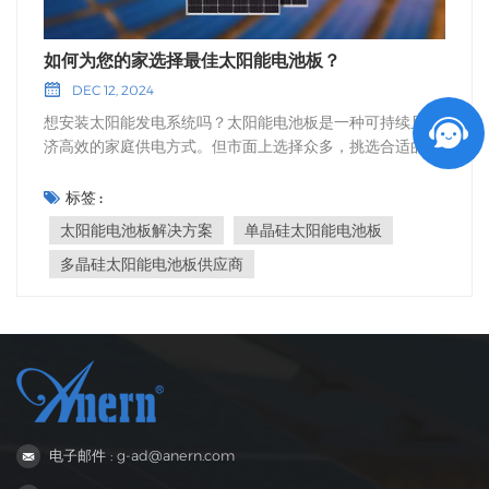
如何为您的家选择最佳太阳能电池板？
DEC 12, 2024
想安装太阳能发电系统吗？太阳能电池板是一种可持续且经
济高效的家庭供电方式。但市面上选择众多，挑选合适的太
阳能电池板可能并不容易。 太阳能电池板将阳光转化为电
能。太阳能电池板的效率取决于其将阳光转化为可用能量的
标签 :
能力。 单晶硅太阳能电池板 单晶硅面板效率最高，其次是
太阳能电池板解决方案
单晶硅太阳能电池板
多晶硅面板和薄膜面板。单晶硅面板由单晶硅制成，因此成
多晶硅太阳能电池板供应商
本更高，但效率也更高。多晶硅面板由多个硅晶体制成，在
效率和成本之间取得了较好的平衡。薄膜面板是最灵活、最
轻便的选择，但通常效率较低。 需要考虑的因素您的能源需
求：确定您的家庭每年消耗多少能源。屋顶朝向和遮荫：屋
顶的朝向和遮荫程度会影响太阳能电池板的性能。地方激励
措施：研究任何可以帮助抵消太阳能电池板成本的联邦、州
或地方激励措施。美观性：考虑太阳能电池板的外观以及它
们如何与您家的设计相协调。 为什么选择亚能太阳能电池
电子邮件 : g-ad@anern.com
板？ Anern 提供种类繁多的优质太阳能电池板，以满足您
的特定需求。我们的单晶硅太阳能电池板可提供最大的能量