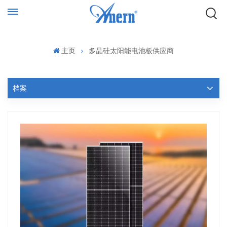
主页
多晶硅太阳能电池板供应商
档案