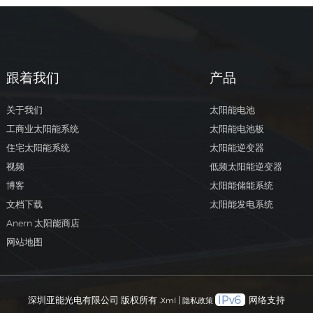
年的清洁能源。几乎没有任何排放。Anern 的系统采用先进的
子电池。这些电池比传统电池寿命更长、充电速度更快。这意
更少的能源浪费和更低的成本。智能混合逆变器可让您存储、
或将多余的太阳能电力输送到电网。这有助于发展更多可再生
跟着我们
产品
源，并减少化石燃料的使用。选择储能，您就是在为更绿色的
贡献力量，并支持清洁能源目标的实现。提示：您储存和使用
关于我们
太阳能电池
一分太阳能都意味着您的家庭或企业可以减少污染和降低碳足
工商业太阳能系统
太阳能电池板
迹。 选择储能系统太阳能电池的类型 太阳能电池有很多选择。
住宅太阳能系统
太阳能逆变器
酸电池价格便宜，使用寿命也比较长，但需要定期维护，而且
视频
低频太阳能逆变器
相对较短。锂离子电池，例如磷酸铁锂电池，储能能力更强，
博客
太阳能储能系统
寿命更长，而且几乎不需要维护。您可以充分利用它们的电量
文档下载
太阳能发电系统
会损坏它们。镍镉电池适用于极高或极低温度的环境，价格更
Anern 太阳能商店
更适合工厂使用。 电池类型寿命效率维护排放深度铅酸3-7岁75
网站地图
85%高的50-80%锂离子8-15岁95%以上低的90-100%
深圳亚能光电有限公司 版权所有 .
|
网络支持
Xml
隐私政策