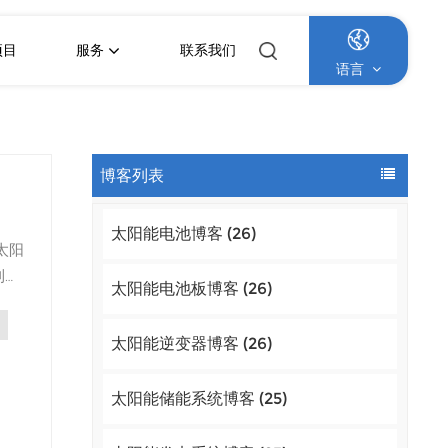
项目
服务
联系我们
语言
English
博客列表
Français
太阳能电池博客 (26)
Deutsch
太阳
利用
Italiano
太阳能电池板博客 (26)
您
Русский
太阳能逆变器博客 (26)
或需
Español
助您
太阳能储能系统博客 (25)
要设
Português
阳能