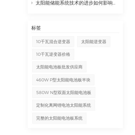
池可
太阳能储能系统技术的进步如何影响能源独立？
时的备
了太
用时
标签
地
系统
10千瓦混合逆变器
太阳能逆变器
和混
10千瓦逆变器价格
，以
切
太阳能电池板批发供应商
持久
暴风
460W P型太阳能电池板半块
大。
580W N型双面太阳能电池板
境影
发电
定制化离网锂电池太阳能系统
每
完整的太阳能电池板系统
碳排
天然
数十