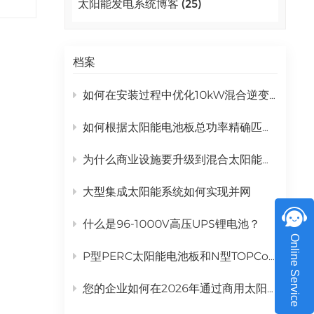
太阳能发电系统博客 (25)
更绿
اللغة العربية
池板
中文
电池
档案
Indonesia
，控
如何在安装过程中优化10kW混合逆变器的性能？
传
українська
白天
如何根据太阳能电池板总功率精确匹配混合逆变器
使电
以让
为什么商业设施要升级到混合太阳能发电系统？
款
外各
大型集成太阳能系统如何实现并网
，从
什么是96-1000V高压UPS锂电池？
，确
Online Service
体积
P型PERC太阳能电池板和N型TOPCon太阳能电池板有什么区别？
控制
何
您的企业如何在2026年通过商用太阳能发电系统实现投资回报率最大化？