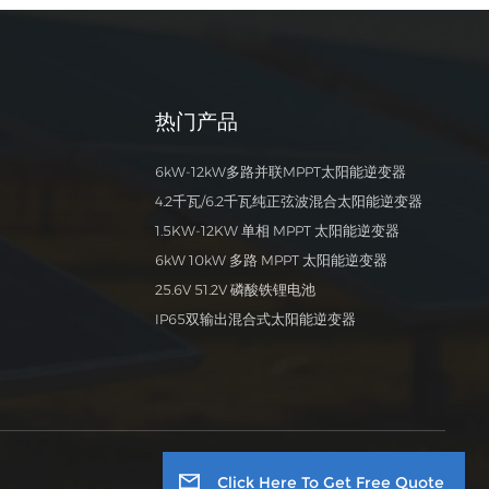
锂离
味着
使用
能
热门产品
未来
的每
6kW-12kW多路并联MPPT太阳能逆变器
4.2千瓦/6.2千瓦纯正弦波混合太阳能逆变器
铅
1.5KW-12KW 单相 MPPT 太阳能逆变器
寿命
6kW 10kW 多路 MPPT 太阳能逆变器
使用
25.6V 51.2V 磷酸铁锂电池
而不
IP65双输出混合式太阳能逆变器
高，
-
Click Here To Get Free Quote