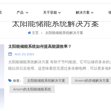
页
产品
关于亚能
解决方案
太阳能储能系统解决方案
主页
太阳能储能系统解决方案
太阳能储能系统如何提高能源效率？
AUG 20, 2025
太阳能储能系统解决方案 有助于节约能源。它可以储存多余的
能以供日后使用。这意味着您无需过多依赖电网，可以更多地
自己的太阳能。 Anern的太阳能储能系统 它易于移动且性能良
太阳能储能系统解决方案
Anern的存储解决方案
标签 :
好，适合家庭和商业场所使用。 要点总结 太阳能储能系统能帮
省钱。它可以储存多余的太阳能，供以后使用。您可以在夜间
Anern的太阳能储能系统
要更多电力时使用这些能源。这不仅能降低您的电费，还能帮
减少对电网的依赖。该系统可在停电时提供备用电源，确保重
备正常运行。清洁、自动化的能源供应让您安心无忧。使用太