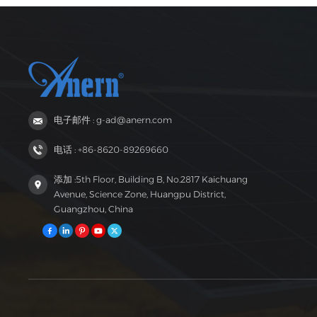
电子邮件 : g-ad@anern.com
电话 : +86-8620-89269660
添加 :5th Floor, Building B, No.2817 Kaichuang
Avenue, Science Zone, Huangpu District,
Guangzhou, China