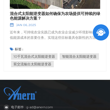
混合式太阳能逆变器如何确保为农场提供可持续的绿
色能源解决方案？
JAN 06, 2025
近年来，可持续农业实践已成为农业企业减少环境影响和降
低能源成本的首要任务。实现这些目标最具创新性的方法之
一是将混合式太阳能逆变器集成到农业生产中。10千瓦混合
式太阳能逆变器、智能混合式太阳能逆变器和双交流输出太
标签 :
阳能逆变器利用太阳能等可再生能源，提供了一种绿色可持
10千瓦混合式太阳能逆变器
智能混合太阳能逆变器
续的解决方案，不仅有利于环境，还能提高农场的能源效
双交流输出太阳能逆变器
率。 减少对电网的依赖 混合式太阳能逆变器促进农场可持
续发展的主要方式之一是降低对传统电网的依赖。农场通常
位于偏远或无电网覆盖的地区，在这些地区获取可靠的电力
可能面临挑战。通过集成…… 10千瓦混合式太阳能逆变器 借
助太阳能电池板，农场可以利用可再生能源发电，为灌溉、
照明和设备等重要系统提供动力，而无需依赖化石燃料发
电。这既降低了运营成本，也减少了农场的碳足迹。 利用太
阳能为关键系统供电 农场的灌溉系统、温室照明和各种农用
电子邮件 : g-ad@anern.com
设备会消耗大量电力。混合式太阳能逆变器能够高效地利用