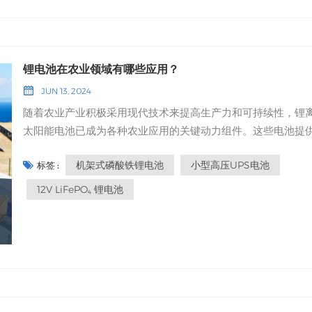
池，还是需要紧凑型解决方案？环境条件：电池是否会暴露在
温度、潮湿或腐蚀性环境中？了解这些因素将有助于您做出明
选择。 为什么选择 12V LiFePO₄ 锂电池？12V LiFePO₄ 锂电池
于其以下优点，它们是小型太阳能存储最受欢迎的选择之一：
锂电池在农业领域有哪些应用？
量密度：它们在紧凑的尺寸内储存更多能量，使其成为离网太
JUN 13, 2024
系统、房车和船舶应用的理想选择。循环寿命长：使用寿命可
随着农业产业积极采用现代技术来提高生产力和可持续性，锂
2,000 至 5,000 次循环，远高于传统的铅酸电池。增强安全
太阳能电池已成为各种农业应用的关键动力组件。这些电池提
磷酸铁锂电池以其热稳定性和化学稳定性而闻名，降低了过热
靠高效的储能解决方案，使其成为偏远地区和离网农业作业的
炸的风险。轻巧设计：便于安装和运输。 最佳使用案例：离网
机架式磷酸铁锂电池
小型高压UPS电池
标签 :
选择。在本篇博客中，我们将探讨锂离子太阳能电池在农业领
能系统房车和船只的备用电源便携式太阳能发电机 机架式磷酸
多种应用，重点介绍机架式磷酸铁锂电池、小型高压UPS电池
电池的优势对于规模较大的装置，例如住宅、商业或工业储能
12V LiFePO₄ 锂电池
12V磷酸铁锂电池。 1. 太阳能灌溉系统高效灌溉对作物最佳生
统， 机架式磷酸铁锂电池 磷酸铁锂（LiFePO₄）是一个极佳的
关重要。锂太阳能电池，例如…… 12V磷酸铁锂电池这些装置广
择。模块化设计：可堆叠，并可根据您的能源需求增长进行扩
用于太阳能灌溉系统中。这些系统利用太阳能抽水，电池则储
节省空间：非常适合在数据中心、电信基站和太阳能发电厂等
余的能量，以确保即使在阴天或夜间也能持续运行。这种装置
安装。易于维护：机架式设计便于快速进行检查和更换。高级
减少了对电网的依赖，还有助于可持续的水资源管理。 2. 远程
管理系统（BMS）：确保电池安全高效运行，监控电压、温度
系统现代农业越来越依赖远程监控系统来管理农业的各个方面
电状态。 最佳使用案例：家用太阳能储能装置（壁挂式或柜式
括土壤湿度、天气状况和作物健康状况。 小型高压UPS电池 为