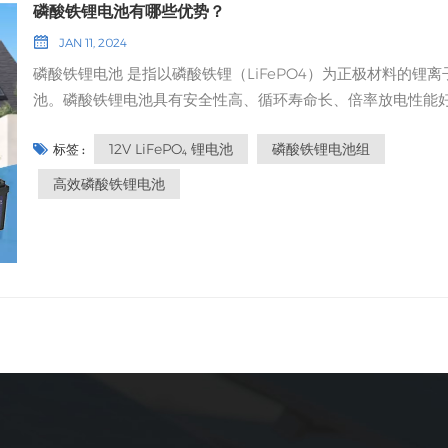
计）商业太阳能装置（酒店、工厂、购物中心）数据中心和电
磷酸铁锂电池有哪些优势？
些关键系统提供可靠的备用电源，确保系统持续运行和数据采
施 为什么你需要耐腐蚀锂电池如果您的太阳能存储系统将在恶
JAN 11, 2024
这有助于农民做出明智的决策，优化资源利用，并提高作物产
境中使用——例如沿海地区、工业区或海洋应用——则必须使用
磷酸铁锂电池 是指以磷酸铁锂（LiFePO4）为正极材料的锂离
量。 3. 畜牧管理锂太阳能电池也应用于畜牧管理系统。例如，1
蚀锂电池。保护涂层：这些电池的电池外壳和端子上都涂有防
池。磷酸铁锂电池具有安全性高、循环寿命长、倍率放电性能
磷酸铁锂电池可为牲畜的电围栏、自动喂食器和水泵供电。这
涂层。防风雨设计：耐潮湿、耐盐雾、耐酸性环境。更长的使
耐高温等优点，被认为是新一代锂电池。亚能锂电池可为客户
池确保关键设备持续运行，为牲畜提供​​持续的照料，尤其是在
命：增强的耐用性确保即使在严苛的条件下也能可靠运行。 最
12V LiFePO₄ 锂电池
磷酸铁锂电池组
标签 :
结构一体化的电池定制解决方案，以满足客户的个性化电力需
或无电网覆盖的地区。 4. 温室和可控环境农业温室和受控环境
用案例：海上太阳能系统船用太阳能发电系统（船舶、游艇）
求。 磷酸铁锂电池的特性安全性能好，刺破时不会爆炸，过充
（CEA）系统需要稳定可靠的电力供应来维持最佳生长条件。 
高效磷酸铁锂电池
于化学烟雾中的工业太阳能系统 选择太阳能储能电池时需要考
会燃烧或爆炸；循环寿命好，磷酸铁锂电池的循环寿命可达30
式磷酸铁锂电池 由于其可扩展性和高能量密度，这些电池非常
关键因素无论你选择哪种类型的电池，都要牢记以下关键因素：1
次以上；高温性能良好，工作温度范围-20℃至60℃；在相同
这些应用。这些电池白天储存太阳能，并提供稳定的电源来调
电池容量（安时/千瓦时）选择容量足以满足您日常用电量需求
下，高振实密度和更高的容量；它可以实现 1C-5C 的快速充电
度、湿度和光照，从而确保植物的最佳生长。 5. 农用机械和设
池。 2. 循环寿命选择循环寿命长（2000 次以上）的电池，以
力，并大大缩短充电时间。 应用领域电力储能、特殊设备、机
太阳能电池正越来越多地用于为电动农机具供电。例如，小型
更持久的性能。 3. 保修和支持选择提供可靠保修（至少 2-5 
人、AGV、轨道交通、医疗设备、应急备用电源、电力通信等。
UPS电池可以为拖拉机、犁和其他机械设备供电，从而减少对
客户支持的供应商。 4. 电池管理系统（BMS）确保电池配备
酸铁锂电池的优势1. 良好的安全性能安全性源于正极材料的稳
燃料的依赖并降低运营成本。这种向电动机械的转型也有助于
的电池管理系统 (BMS)，以便进行实时监控、过充保护和温度
以及可靠的安全设计。磷酸铁锂电池组经过严格的安全测试，
温室气体排放，从而促进更可持续的农业实践。 6. 可再生能源
制。 5. 环境耐受性如果要在恶劣环境下安装电池，请优先选择
在剧烈碰撞下也不会爆炸。 2. 使用寿命长12V磷酸铁锂电池可
在农业领域，将太阳能电池板等可再生能源与锂电池相结合正
蚀型号。 如何选择可靠的供应商购买紧凑型 12V LiFePO₄ 锂
电3000次以上。 3. 良好的高温性能LiFePO4 锂电池的热峰
越来越普遍。机架式磷酸铁锂电池在农场的大型可再生能源项
机架式磷酸铁锂电池或耐腐蚀锂电池时，务必：查看供应商的
350~500℃，工作温度范围较宽（-20~+75℃），在高温
尤为有效。它们可以存储太阳能电池板产生的多余能量，这些
（ISO 9001、CE、UL、IEC）。阅读客户评价和证言。请索