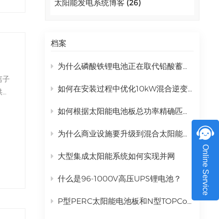
太阳能发电系统博客 (26)
极端
اللغة العربية
智的
 由
中文
高能
档案
Indonesia
阳能
为什么磷酸铁锂电池正在取代铅酸蓄电池成为商业太阳能储能电池？
达
українська
离子
性：
如何在安装过程中优化10kW混合逆变器的性能？
供可
或爆
理想
太阳
如何根据太阳能电池板总功率精确匹配混合逆变器
域的
铁锂
和
系
为什么商业设施要升级到混合太阳能发电系统？
长至
选
Online Service
泛应
大型集成太阳能系统如何实现并网
展。
存多
场所
什么是96-1000V高压UPS锂电池？
不仅
电池
监控
和充
P型PERC太阳能电池板和N型TOPCon太阳能电池板有什么区别？
，包
设
这