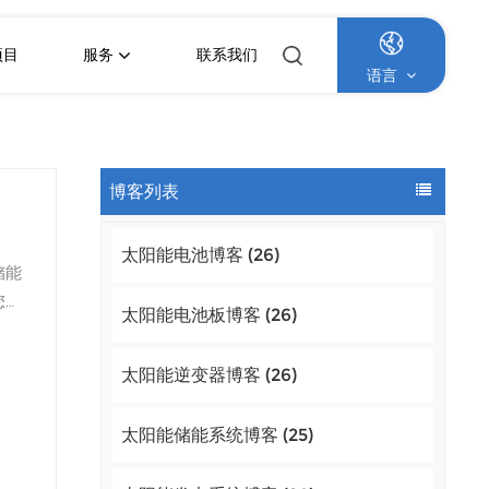
项目
服务
联系我们
语言
English
博客列表
Français
太阳能电池博客 (26)
Deutsch
储能
您的
Italiano
太阳能电池板博客 (26)
合适
锂
Русский
太阳能逆变器博客 (26)
池规
Español
池用
太阳能储能系统博客 (25)
：你
Português
型电