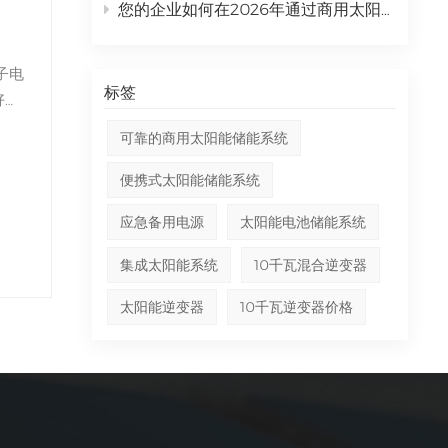
信设
您的企业如何在2026年通过商用太阳能发电系统实现投资回报率最大化？
集。
劣环
耐腐
子电
2V
腐蚀
标签
好、
些电
用寿
提供
偏远
佳使
可靠的商用太阳能储能系统
农业
暴露
时不
便携式太阳能储能系统
机架
虑的
00
适合
.
应急备用电源
太阳能电池储能系统
条件
节温
的电
能
备锂
确保
集成太阳能系统
10千瓦混合逆变器
器
高压
年）和
太阳能逆变器
10千瓦逆变器价格
 磷
化石
先进
定性
减少
控
即使
并网
耐腐
充放
变得
电池、
值可达
目中
认证
能量
取产