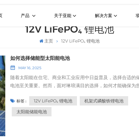
页
产品
关于亚能
解决方案
12V LiFePO₄ 锂电池
主页
12V LiFePO₄ 锂电池
如何选择储能型太阳能电池
MAY 16, 2025
随着太阳能在住宅、商业和工业应用中日益普及，选择合适的
电池至关重要。然而，面对琳琅满目的选择，如何才能确保为
太阳能系统挑选到最佳电池呢？本指南将帮助您了解如何选择
12V LiFePO₄ 锂电池
机架式磷酸铁锂电池
标签 :
的太阳能储能电池，重点介绍12V磷酸铁锂电池、机架式磷酸铁
电池和耐腐蚀锂电池。 确定您的太阳能存储需求在深入了解电
太阳能储能电池
格之前，您必须首先评估您的储能需求：应用类型：您是将电
于家用太阳能系统、房车、船只还是大型商业装置？功率容量
需要储存多少能量？空间可用性：您是否有足够的空间放置大