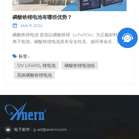
磷酸铁锂电池有哪些优势？
JAN 11, 2024
磷酸铁锂电池 是指以磷酸铁锂（LiFePO4）为正极材料的锂
离子电池。磷酸铁锂电池具有安全性高、循环寿命长、倍率
放电性能好、耐高温等优点，被认为是新一代锂电池。亚能
锂电池可为客户提供结构一体化的电池定制解决方案，以满
标签 :
足客户的个性化电力需求。 磷酸铁锂电池的特性安全性能
12V LiFePO₄ 锂电池
磷酸铁锂电池组
好，刺破时不会爆炸，过充时不会燃烧或爆炸；循环寿命
高效磷酸铁锂电池
好，磷酸铁锂电池的循环寿命可达3000次以上；高温性能
良好，工作温度范围-20℃至60℃；在相同条件下，高振实
密度和更高的容量；它可以实现 1C-5C 的快速充电能力，
并大大缩短充电时间。 应用领域电力储能、特殊设备、机器
人、AGV、轨道交通、医疗设备、应急备用电源、电力通信
等。 磷酸铁锂电池的优势1. 良好的安全性能安全性源于正极
材料的稳定性以及可靠的安全设计。磷酸铁锂电池组经过严
格的安全测试，即使在剧烈碰撞下也不会爆炸。 2. 使用寿
电子邮件 : g-ad@anern.com
命长12V磷酸铁锂电池可充放电3000次以上。 3. 良好的高
温性能LiFePO4 锂电池的热峰值可达 350~500℃，工作温