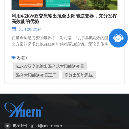
利用4.2kW双交流输出混合太阳能逆变器，充分发挥
高效能的优势
JUN 28, 2024
在当今瞬息万变的世界中，对可靠、可持续和高效的能源解
决方案的需求比以往任何时候都更加迫切。无论是住宅、商
业还是工业应用，太阳能作为领先的可再生能源，依然熠熠
生辉。 这 4.2kW双交流输出混合式太阳能逆变器 经过精心
标签 :
设计，旨在优化效率和可靠性 太阳能系统其坚固的设计和尖
4.2kW双交流输出混合式太阳能逆变器
端技术可与太阳能电池板和电网无缝集成，确保不间断供电
混合太阳能逆变器工厂
高效太阳能系统
并提高能源效率。 主要特点和优势双交流输出灵活性：双路
交流输出功能可实现更灵活的电源分配管理。它确保关键负
载和非关键负载都能获得适当的电源，从而优化能源利用并
最大限度地减少浪费。可靠性：在电网故障的情况下，逆变
器可无缝切换到电池供电，为重要电器和系统提供不间断的
电源。 高效优化性能：4.2kW 逆变器的峰值效率超过
97%，确保您从太阳能电池板获得最大可能的能量。 减少
能量损失：先进的 MPPT（最大功率点跟踪）技术可最大限
电子邮件 : g-ad@anern.com
度地减少能量损失，确保您的太阳能系统在各种条件下都能