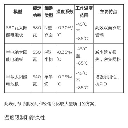
额定
细胞
工作温度
模型
温度系数
主要特点
功率
类型
范围
-45°C
580瓦太阳
580
N型
-0.30%/
高效双面双层
至
能电池板
瓦
双面
°C
玻璃
+85°C
-45°C
半电池太阳
550
P型
-0.35%/
减少遮光损
至
能电池板
瓦
半切
°C
失，密集网格
+85°C
-45°C
半截太阳能
540
单半
-0.35%/
增强耐用性，
至
电池板
瓦
切
°C
抗PID
+85°C
此表可帮助批发商和经销商比较大型项目的方案。
温度限制和耐久性