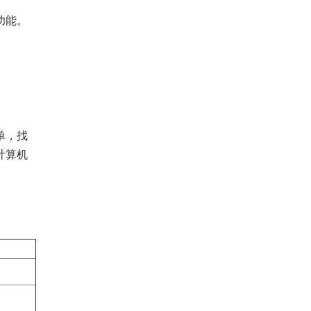
功能。
单，找
计算机