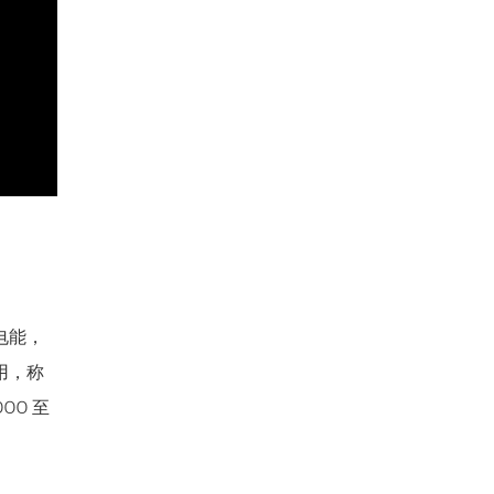
电能，
用，称
00 至