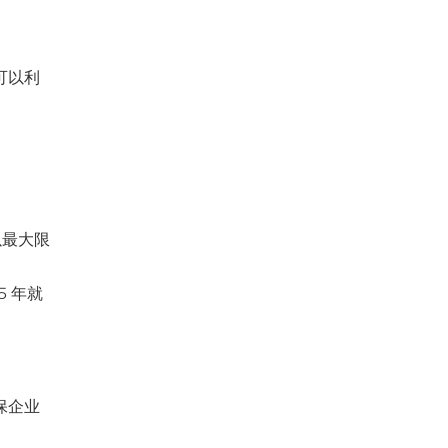
可以利
以最大限
 年就
保企业