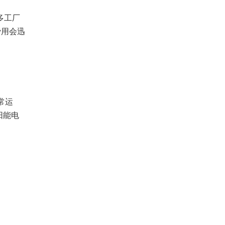
多工厂
费用会迅
，
常运
阳能电