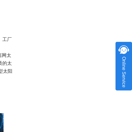
。工厂
离网太
Online Service
质的太
型太阳