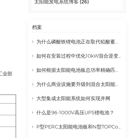
太阳能发电系统博客 (26)
اللغة العربية
中文
档案
Indonesia
为什么磷酸铁锂电池正在取代铅酸蓄电池成为商业太阳能储能电池？
українська
如何在安装过程中优化10kW混合逆变器的性能？
如何根据太阳能电池板总功率精确匹配混合逆变器
工业部
为什么商业设施要升级到混合太阳能发电系统？
大型集成太阳能系统如何实现并网
什么是96-1000V高压UPS锂电池？
P型PERC太阳能电池板和N型TOPCon太阳能电池板有什么区别？